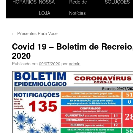
HORÁRIOS
NOSSA
Rede de
SOLUÇÕES
o
LOJA
Notícias
conteúdo
←
Presentes Para Você
Covid 19 – Boletim de Recreio
2020
Publicado em
09/07/2020
por
admin