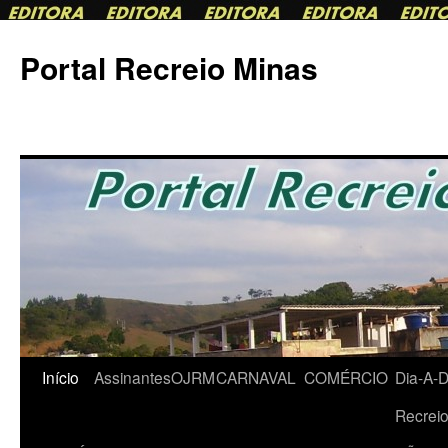
Portal Recreio Minas
Início
AssinantesOJRM
CARNAVAL
COMÉRCIO
Dia-A-
Pular
Recrei
para