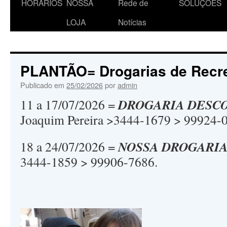
HORÁRIOS
NOSSA
Rede de
SOLUÇÕES
o
LOJA
Notícias
conteúdo
PLANTÃO= Drogarias de Recr
Publicado em
25/02/2026
por
admin
DROGARIA DESC
11 a 17/07/2026 =
Joaquim Pereira >3444-1679 > 99924-
NOSSA DROGARI
18 a 24/07/2026 =
3444-1859 > 99906-7686.