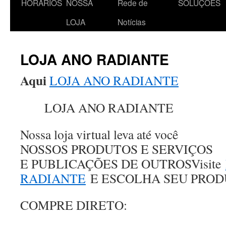
HORÁRIOS
NOSSA
Rede de
SOLUÇÕES
o
LOJA
Notícias
conteúdo
LOJA ANO RADIANTE
Aqui
LOJA ANO RADIANTE
LOJA ANO RADIANTE
Nossa loja virtual leva até você
NOSSOS PRODUTOS E SERVIÇOS
E PUBLICAÇÕES DE OUTROSVisite
RADIANTE
E ESCOLHA SEU PROD
COMPRE DIRETO: