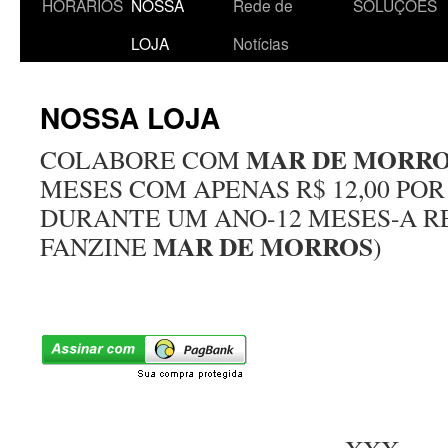
HORÁRIOS
NOSSA
Rede de
SOLUÇÕES
o
LOJA
Notícias
conteúdo
NOSSA LOJA
MAR DE MORR
COLABORE COM
MESES COM APENAS R$ 12,00 POR
DURANTE UM ANO-12 MESES-A R
MAR DE MORROS
FANZINE
)