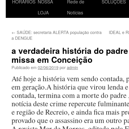
HORÁRIOS
NOSSA
Rede de
SOLUÇÕES
o
LOJA
Notícias
conteúdo
←
SAÚDE: secretaria ALERTA população contra
IDEAL e R
a DENGUE
a verdadeira história do padr
missa em Conceição
Publicado em
02/06/2019
por
admin
Até hoje a história vem sendo contada, 
em geração.A história que virou lenda 
contada, termina com a morte do padre ,
notícia deste crime repercute fulminan
e região de Recreio, e ainda fica mais p
provado que o assassino era um outro pa
A revista Mar de Morros, editada pel