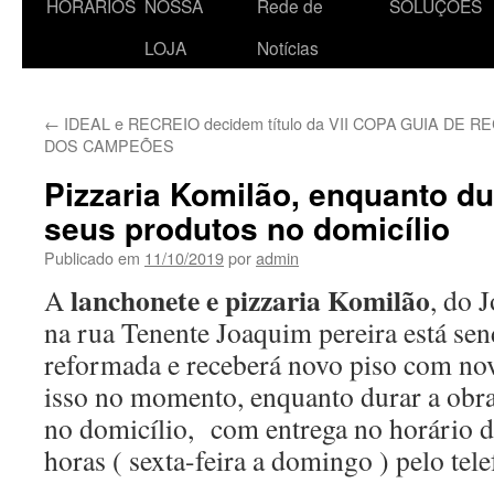
HORÁRIOS
NOSSA
Rede de
SOLUÇÕES
o
LOJA
Notícias
conteúdo
←
IDEAL e RECREIO decidem título da VII COPA
GUIA DE RE
DOS CAMPEÕES
Pizzaria Komilão, enquanto du
seus produtos no domicílio
Publicado em
11/10/2019
por
admin
lanchonete e pizzaria Komilão
A
, do 
na rua Tenente Joaquim pereira está sen
reformada e receberá novo piso com no
isso no momento, enquanto durar a obra
no domicílio, com entrega no horário d
horas ( sexta-feira a domingo ) pelo tel