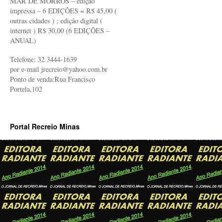
MAR DE MORROS – edição
impressa – 6 EDIÇÕES = R$ 45,00 (
outras cidades ) ; edição digital (
internet ) R$ 30,00 (6 EDIÇÕES –
ANUAL)
Telefone: 32 3444-1639
por e-mail jrecreio@yahoo.com.br
Ponto de venda:Rua Francisco
Portela,102
Portal Recreio Minas