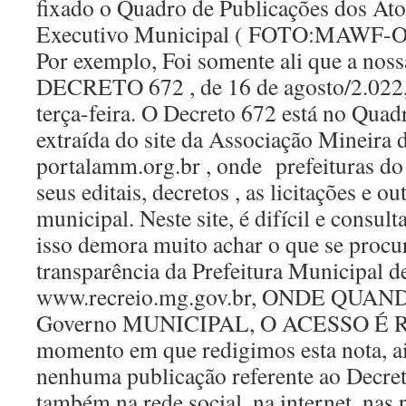
fixado o Quadro de Publicações dos At
Executivo Municipal ( FOTO:MAWF-O
Por exemplo, Foi somente ali que a nos
DECRETO 672 , de 16 de agosto/2.022, 
terça-feira. O Decreto 672 está no Qua
extraída do site da Associação Mineira 
portalamm.org.br , onde prefeituras d
seus editais, decretos , as licitações e o
municipal. Neste site, é difícil e consul
isso demora muito achar o que se procur
transparência da Prefeitura Municipal d
www.recreio.mg.gov.br, ONDE QUAN
Governo MUNICIPAL, O ACESSO É RÁP
momento em que redigimos esta nota, a
nenhuma publicação referente ao Decre
também na rede social, na internet, nas 