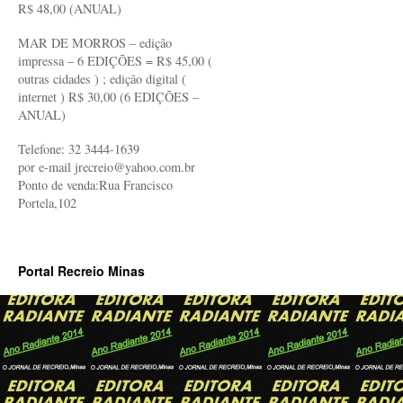
R$ 48,00 (ANUAL)
MAR DE MORROS – edição
impressa – 6 EDIÇÕES = R$ 45,00 (
outras cidades ) ; edição digital (
internet ) R$ 30,00 (6 EDIÇÕES –
ANUAL)
Telefone: 32 3444-1639
por e-mail jrecreio@yahoo.com.br
Ponto de venda:Rua Francisco
Portela,102
Portal Recreio Minas