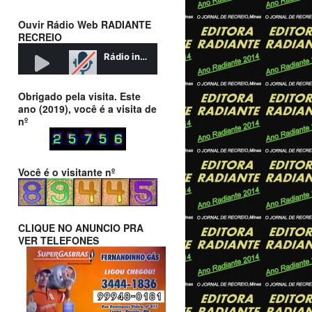
Ouvir Rádio Web RADIANTE
RECREIO
Obrigado pela visita. Este
ano (2019), você é a visita de
nº
Você é o visitante nº
CLIQUE NO ANUNCIO PRA
VER TELEFONES