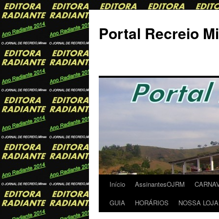
Portal Recreio M
Início
AssinantesOJRM
CARNA
Pular
GUIA
HORÁRIOS
NOSSA LOJA
para