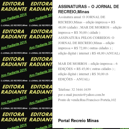
ASSINATURAS – O JORNAL DE
RECREIO,Minas
Assinatura anual :O JORNAL DE
RECREIO,Minas – edição impressa = R$
48,00 (cidade) ; MAR DE MORROS – edição
impressa = R$ 30,00 ( cidade )
ASSINATURA PELOS CORREIOS: O
JORNAL DE RECREIO,Minas – edição
impressa = R$ 72,00 ( outras cidades ) ;
edição digital ( internet ) R$ 48,00 (ANUAL)
MAR DE MORROS – edição impressa – 6
EDIÇÕES = R$ 45,00 ( outras cidades ) ;
edição digital ( internet ) R$ 30,00 (6
EDIÇÕES – ANUAL)
Telefone: 32 3444-1639
por e-mail jrecreio@yahoo.com.br
Ponto de venda:Rua Francisco Portela,102
Portal Recreio Minas