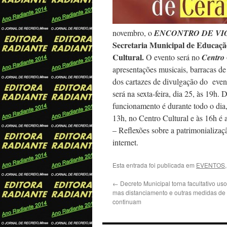
novembro, o
ENCONTRO DE VI
Secretaria Municipal de Educaçã
Cultural.
O evento será no
Centro 
apresentações musicais, barracas d
dos cartazes de divulgação do even
será na sexta-feira, dia 25, às 19h
funcionamento é durante todo o dia,
13h, no Centro Cultural e às 16h é 
– Reflexões sobre a patrimonializaç
internet.
Esta entrada foi publicada em
EVENTOS
←
Decreto Municipal torna facultativo us
mas distanciamento e outras medidas de
continuam