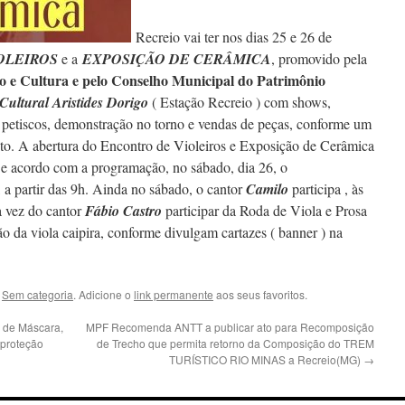
Recreio vai ter nos dias 25 e 26 de
OLEIROS
e a
EXPOSIÇÃO DE CERÂMICA
, promovido pela
o e Cultura e pelo Conselho Municipal do Patrimônio
Cultural Aristides Dorigo
( Estação Recreio ) com shows,
e petiscos, demonstração no torno e vendas de peças, conforme um
to. A abertura do Encontro de Violeiros e Exposição de Cerâmica
. De acordo com a programação, no sábado, dia 26, o
 a partir das 9h. Ainda no sábado, o cantor
Camilo
participa , às
a vez do cantor
Fábio Castro
participar da Roda de Viola e Prosa
ão da viola caipira, conforme divulgam cartazes ( banner ) na
,
Sem categoria
. Adicione o
link permanente
aos seus favoritos.
o de Máscara,
MPF Recomenda ANTT a publicar ato para Recomposição
 proteção
de Trecho que permita retorno da Composição do TREM
TURÍSTICO RIO MINAS a Recreio(MG)
→