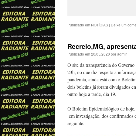
Publicado em
NOTÍCIAS
|
Deixe um come
Recreio,MG, apresent
Publicado em
20/05/2020
por
admin
O site da transparência do Governo
23h, no que diz respeito a informa
pandemia, ainda está com o Boleti
dois boletins já foram divulgados e
outro hoje a tarde, dia 19.
O Boletim Epidemiológico de hoje, 1
em investigação, dos confirmados co
seguinte: