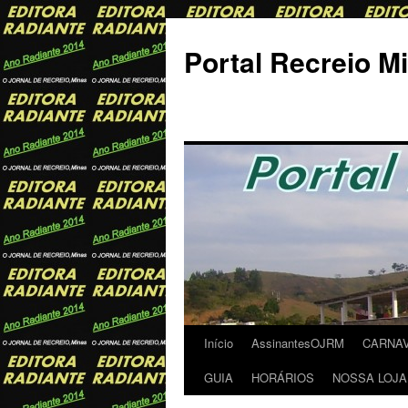
Portal Recreio M
Início
AssinantesOJRM
CARNA
Pular
GUIA
HORÁRIOS
NOSSA LOJA
para