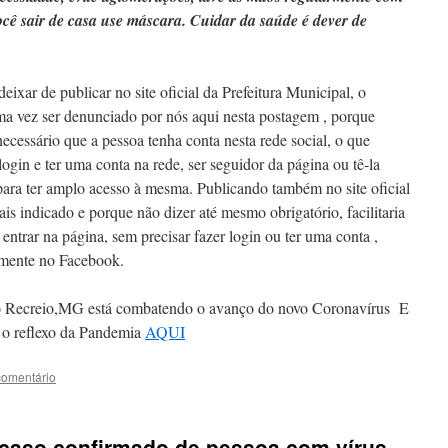
você sair de casa use máscara. Cuidar da saúde é dever de
ixar de publicar no site oficial da Prefeitura Municipal, o
a vez ser denunciado por nós aqui nesta postagem , porque
cessário que a pessoa tenha conta nesta rede social, o que
 login e ter uma conta na rede, ser seguidor da página ou tê-la
para ter amplo acesso à mesma. Publicando também no site oficial
is indicado e porque não dizer até mesmo obrigatório, facilitaria
entrar na página, sem precisar fazer login ou ter uma conta ,
omente no Facebook.
 Recreio,MG está combatendo o avanço do novo Coronavírus E
eflexo da Pandemia
AQUI
comentário
caso confirmado de pessoa com vírus