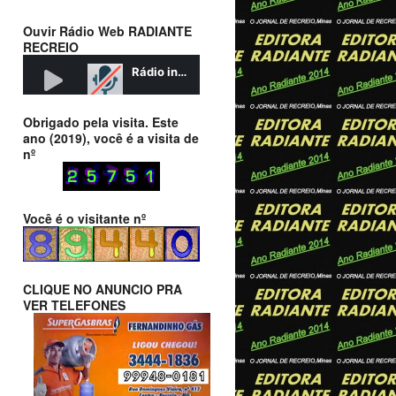
Ouvir Rádio Web RADIANTE
RECREIO
Obrigado pela visita. Este
ano (2019), você é a visita de
nº
Você é o visitante nº
CLIQUE NO ANUNCIO PRA
VER TELEFONES