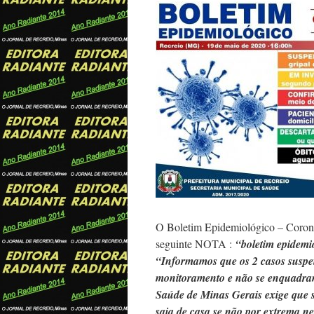
O Boletim Epidemiológico – Coronav
seguinte NOTA :
“boletim epidemio
“Informamos que os 2 casos suspei
monitoramento e não se enquadram
Saúde de Minas Gerais exige que s
saia de casa se não por extrema n